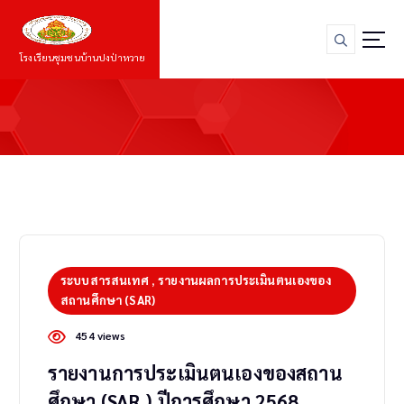
S
k
i
โรงเรียนชุมชนบ้านปงป่าหวาย
p
t
o
c
o
n
t
e
n
t
ระบบสารสนเทศ
,
รายงานผลการประเมินตนเองของ
สถานศึกษา (SAR)
454 views
รายงานการประเมินตนเองของสถาน
ศึกษา (SAR.) ปีการศึกษา 2568