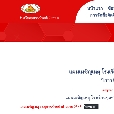
S
หน้าแรก
ข้อ
k
การจัดซื้อจัด
i
โรงเรียนชุมชนบ้านปงป่าหวาย
p
t
o
c
o
n
t
แผนเผชิญเหตุ โรงเ
e
n
ปีการ
t
emplan
แผนเผชิญเหตุ โรงเรียนชุม
แผนเผชิญเหตุ รร.ชุมชนบ้านปงป่าหวาย 2568
Download