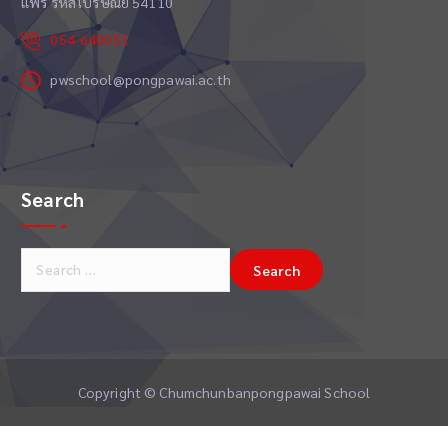
แพร่ รหัสไปรษณีย์ 54110
054-640051
pwschool@pongpawai.ac.th
Search
S
e
a
r
c
h
Copyright © Chumchunbanpongpawai School
f
o
r