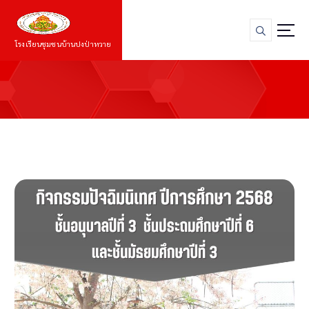
S
k
i
โรงเรียนชุมชนบ้านปงป่าหวาย
p
t
o
c
o
n
t
e
n
t