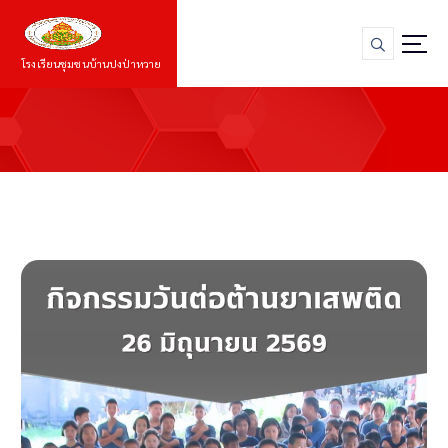
S
k
i
โรงเรียนชุมชนบ้านปงป่าหวาย
p
t
o
c
o
n
t
e
n
t