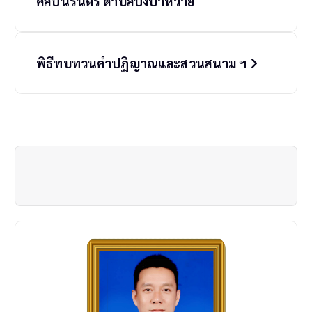
s
ศิลป์นิรันดร ตำบลปงป่าหวาย
t
n
พิธีทบทวนคำปฏิญาณและสวนสนาม ฯ
a
v
i
g
a
t
i
o
n