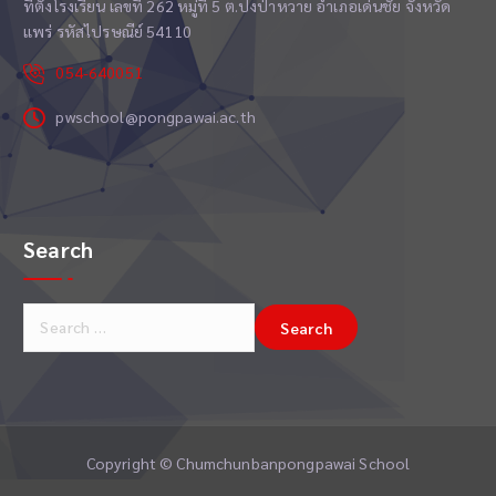
ที่ตั้งโรงเรียน เลขที่ 262 หมู่ที่ 5 ต.ปงป่าหวาย อำเภอเด่นชัย จังหวัด
แพร่ รหัสไปรษณีย์ 54110
054-640051
pwschool@pongpawai.ac.th
Search
S
e
a
r
c
h
Copyright © Chumchunbanpongpawai School
f
o