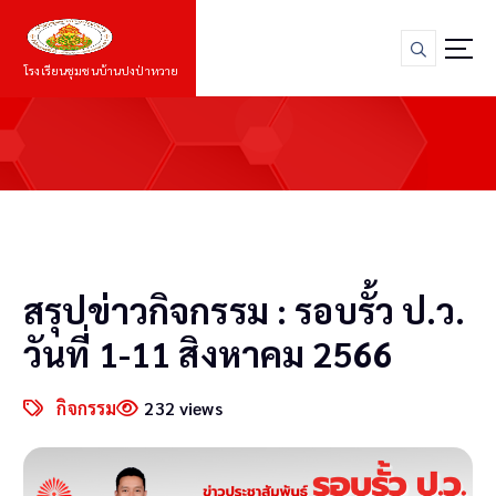
S
k
i
โรงเรียนชุมชนบ้านปงป่าหวาย
p
t
o
c
o
n
t
e
n
สรุปข่าวกิจกรรม : รอบรั้ว ป.ว.
t
วันที่ 1-11 สิงหาคม 2566
กิจกรรม
232 views