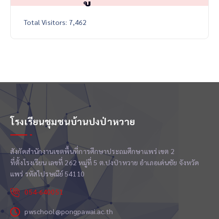
Total Visitors:
7,462
โรงเรียนชุมชนบ้านปงป่าหวาย
สังกัดสำนักงานเขตพื้นที่การศึกษาประถมศึกษาแพร่ เขต 2
ที่ตั้งโรงเรียน เลขที่ 262 หมู่ที่ 5 ต.ปงป่าหวาย อำเภอเด่นชัย จังหวัด
แพร่ รหัสไปรษณีย์ 54110
054-640051
pwschool@pongpawai.ac.th