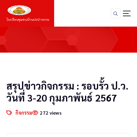
S
k
i
โรงเรียนชุมชนบ้านปงป่าหวาย
p
t
o
c
o
n
t
e
n
สรุปข่าวกิจกรรม : รอบรั้ว ป.ว.
t
วันที่ 3-20 กุมภาพันธ์ 2567
กิจกรรม
272 views