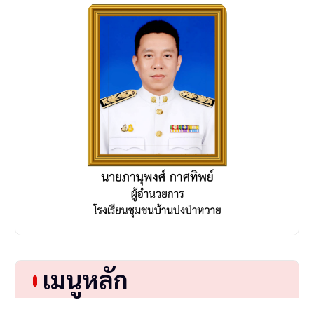
o
n
เมนูหลัก