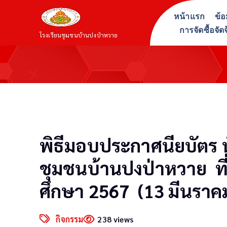
S
หน้าแรก
ข้อ
k
การจัดซื้อจัด
i
โรงเรียนชุมชนบ้านปงป่าหวาย
p
t
o
c
o
n
t
พิธีมอบประกาศนียบัตร นั
e
n
ชุมชนบ้านปงป่าหวาย ที่
t
ศึกษา 2567 (13 มีนราค
กิจกรรม
238 views