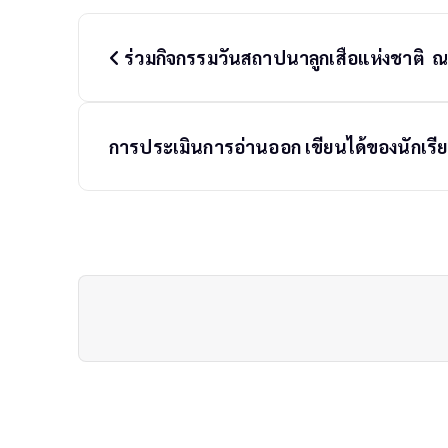
P
o
ร่วมกิจกรรมวันสถาปนาลูกเสือแห่งชาติ ณ
s
t
n
a
การประเมินการอ่านออก เขียนได้ของนักเรีย
v
i
g
a
t
i
o
n