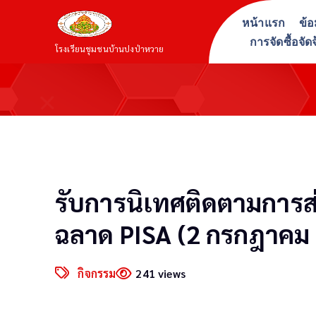
S
หน้าแรก
ข้อ
k
การจัดซื้อจัด
i
โรงเรียนชุมชนบ้านปงป่าหวาย
p
t
o
c
o
n
t
รับการนิเทศติดตามการ
e
n
ฉลาด PISA (2 กรกฎาคม
t
กิจกรรม
241 views