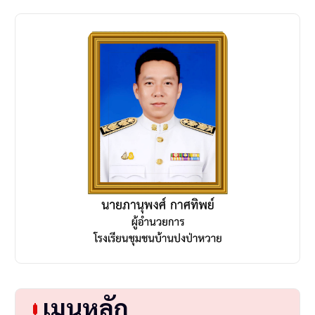
i
o
n
เมนูหลัก