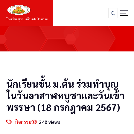
S
k
i
โรงเรียนชุมชนบ้านปงป่าหวาย
p
t
o
c
o
n
t
e
n
นักเรียนชั้น ม.ต้น ร่วมทำบุญ
t
ในวันอาสาฬหบูชาและวันเข้า
พรรษา (18 กรกฎาคม 2567)
กิจกรรม
248 views