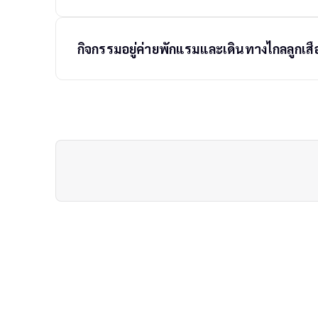
t
n
a
กิจกรรมอยู่ค่ายพักแรมและเดินทางไกลลูกเส
v
i
g
a
t
i
o
n