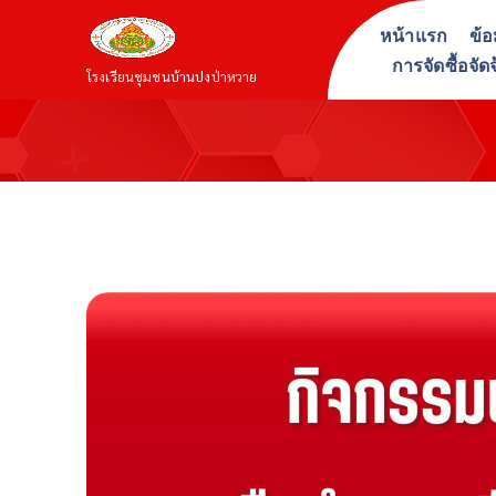
S
หน้าแรก
ข้อ
k
การจัดซื้อจัด
i
โรงเรียนชุมชนบ้านปงป่าหวาย
p
t
o
c
o
n
t
e
n
t