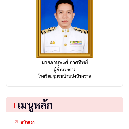
o
n
เมนูหลัก
หน้าแรก