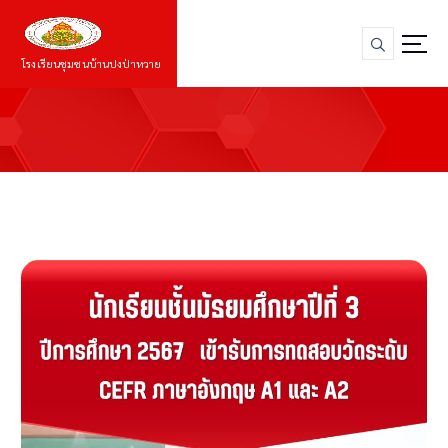
S
k
i
โรงเรียนชุมชนบ้านปงป่าหวาย
p
t
o
c
o
n
t
e
n
t