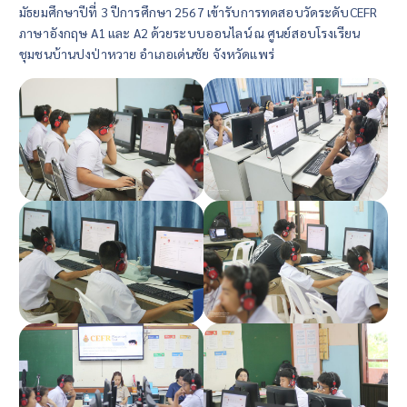
มัธยมศึกษาปีที่ 3 ปีการศึกษา 2567 เข้ารับการทดสอบวัดระดับCEFR
ภาษาอังกฤษ A1 และ A2 ด้วยระบบออนไลน์ ณ ศูนย์สอบโรงเรียน
ชุมชนบ้านปงป่าหวาย อำเภอเด่นชัย จังหวัดแพร่