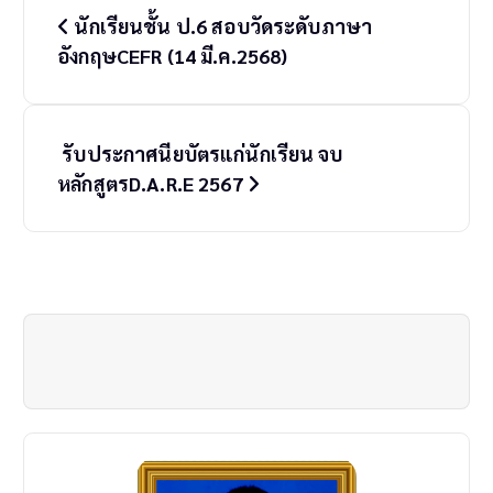
นักเรียนชั้น ป.6 สอบวัดระดับภาษา
o
อังกฤษCEFR (14 มี.ค.2568)
s
t
รับประกาศนียบัตรแก่นักเรียน จบ
n
หลักสูตรD.A.R.E 2567
a
v
i
g
a
t
i