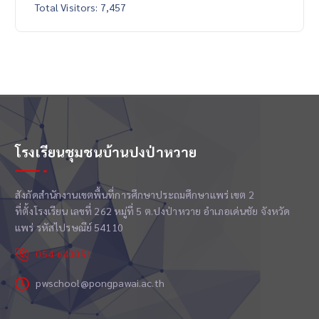
Total Visitors:
7,457
โรงเรียนชุมชนบ้านปงป่าหวาย
สังกัดสำนักงานเขตพื้นที่การศึกษาประถมศึกษาแพร่ เขต 2
ที่ตั้งโรงเรียน เลขที่ 262 หมู่ที่ 5 ต.ปงป่าหวาย อำเภอเด่นชัย จังหวัด
แพร่ รหัสไปรษณีย์ 54110
054-640051
pwschool@pongpawai.ac.th