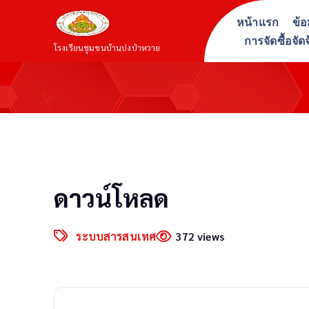
S
หน้าแรก
ข้อ
k
การจัดซื้อจัด
i
โรงเรียนชุมชนบ้านปงป่าหวาย
p
t
o
c
o
n
t
ดาวน์โหลด
e
n
t
ระบบสารสนเทศ
372 views
P
o