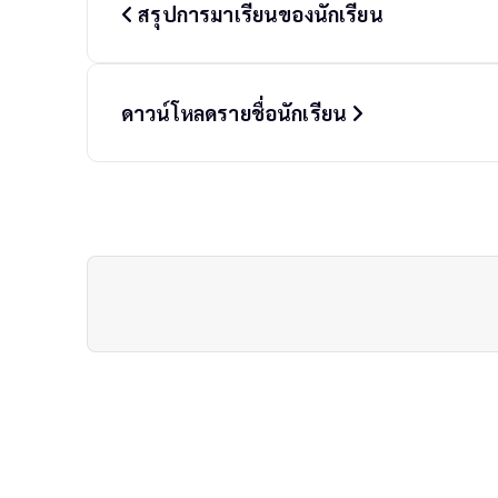
สรุปการมาเรียนของนักเรียน
s
t
n
a
ดาวน์โหลดรายชื่อนักเรียน
v
i
g
a
t
i
o
n