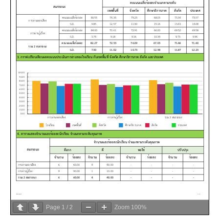
Page
1
/
2
Zoom
100%