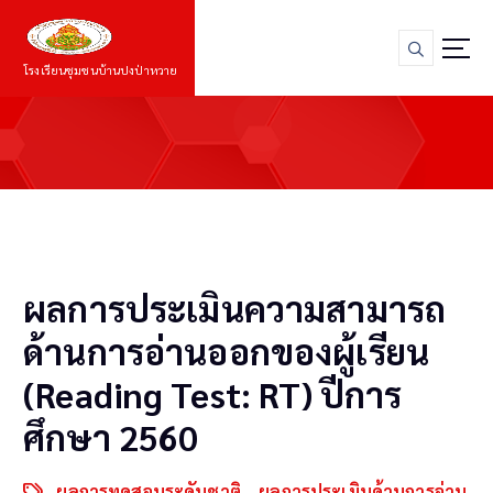
S
k
i
โรงเรียนชุมชนบ้านปงป่าหวาย
p
t
o
c
o
n
t
e
n
ผลการประเมินความสามารถ
t
ด้านการอ่านออกของผู้เรียน
(Reading Test: RT) ปีการ
ศึกษา 2560
ผลการทดสอบระดับชาติ
,
ผลการประเมินด้านการอ่าน