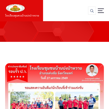
S
k
i
โรงเรียนชุมชนบ้านปงป่าหวาย
p
t
o
c
o
n
t
e
n
t