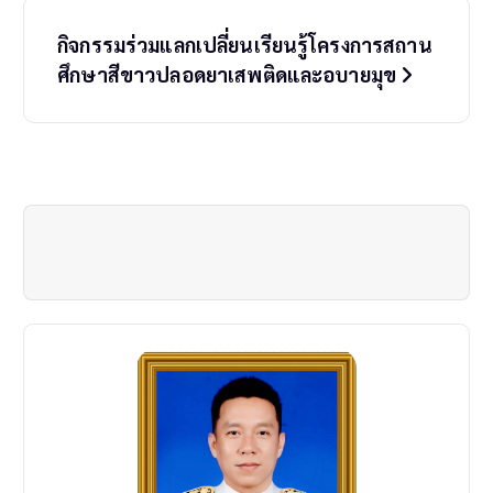
t
กิจกรรมร่วมแลกเปลี่ยนเรียนรู้โครงการสถาน
n
ศึกษาสีขาวปลอดยาเสพติดและอบายมุข
a
v
i
g
a
t
i
o
n