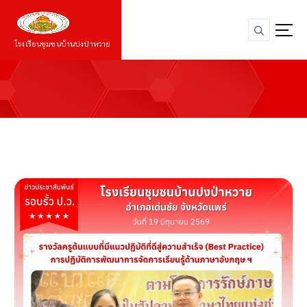
S
k
i
โรงเรียนชุมชนบ้านปงป่าหวาย
p
t
o
c
o
n
t
e
n
t