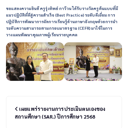
ขอแสดงความยินดี ครูรุ่งทิพย์ กาวีวน ได้รับรางวัลครูต้นแบบที่มี
แนวปฏิบัติที่ดีสู่ความสำเร็จ (Best Practice) ระดับดีเยี่ยม การ
ปฎิบัติการพัฒนาการจัดการเรียนรู้ด้านภาษาอังกฤษ​ด้วยการนำ
ระดับความสามารถตามกรอบมาตรฐาน (CEFR) มาใช้ในการ
วางแผนพัฒนาคุณภาพผู้เรียนรายบุคคล
P
เผยแพร่รายงานการประเมินตนเองของ
o
สถานศึกษา (SAR.) ปีการศึกษา 2568
s