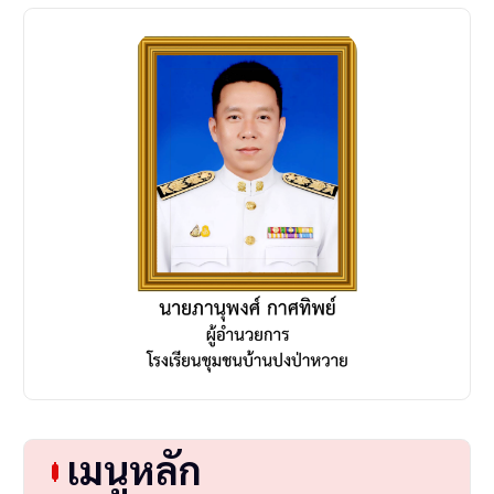
o
n
เมนูหลัก