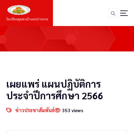
S
k
i
โรงเรียนชุมชนบ้านปงป่าหวาย
p
t
o
c
o
n
t
e
n
เผยแพร่ แผนปฏิบัติการ
t
ประจำปีการศึกษา 2566
ข่าวประชาสัมพันธ์
353 views