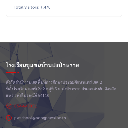
Total Visitors:
7,470
โรงเรียนชุมชนบ้านปงป่าหวาย
สังกัดสำนักงานเขตพื้นที่การศึกษาประถมศึกษาแพร่ เขต 2
ที่ตั้งโรงเรียน เลขที่ 262 หมู่ที่ 5 ต.ปงป่าหวาย อำเภอเด่นชัย จังหวัด
แพร่ รหัสไปรษณีย์ 54110
054-640051
pwschool@pongpawai.ac.th