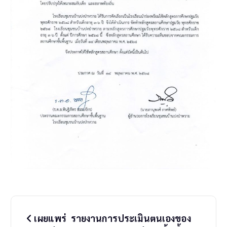
P
เผยแพร่ รายงานการประเมินตนเองของ
o