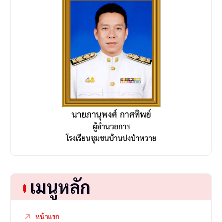
n
เมนูหลัก
หน้าแรก