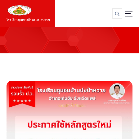
S
k
i
โรงเรียนชุมชนบ้านปงป่าหวาย
p
t
o
c
o
n
t
e
n
t