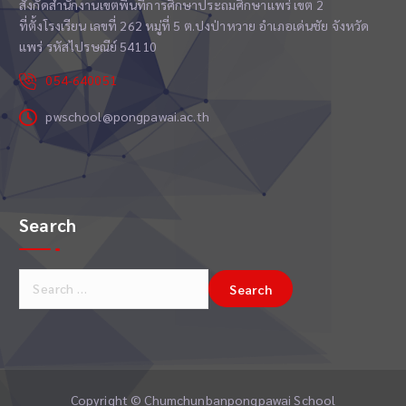
สังกัดสำนักงานเขตพื้นที่การศึกษาประถมศึกษาแพร่ เขต 2
ที่ตั้งโรงเรียน เลขที่ 262 หมู่ที่ 5 ต.ปงป่าหวาย อำเภอเด่นชัย จังหวัด
แพร่ รหัสไปรษณีย์ 54110
054-640051
pwschool@pongpawai.ac.th
Search
S
e
a
r
c
h
Copyright © Chumchunbanpongpawai School
f