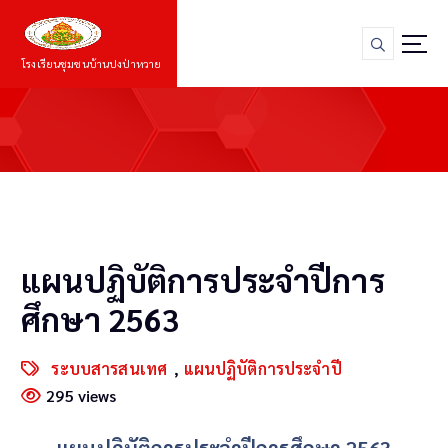
S
k
i
โรงเรียนชุมชนบ้านปงป่าหวาย
p
t
o
c
o
n
t
e
n
แผนปฏิบัติการประจำปีการ
t
ศึกษา 2563
ระบบสารสนเทศ
,
แผนปฏิบัติการประจำปี
295 views